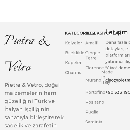
İletişim
KATEGORILER
KOLEKSIYONLAR
Pietra &
Daha fazla b
Kolyeler
Amalfi
detayları, e
Bileklikler
Cinque
platformları
Terre
Vetro
yatırımcı iliş
Küpeler
Florence
"Ciao" demen
Made
Charms
ın
Murano
ciao@pietr
Italy
Pietra & Vetro
, doğal
Portofino
+90 533 190
malzemelerin ham
güzelliğini Türk ve
Positano
İtalyan işçiliğinin
Puglia
sanatıyla birleştirerek
Sardinia
sadelik ve zarafetin